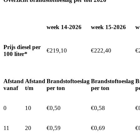
week 14-2026
week 15-2026
w
Prijs diesel per
€219,10
€222,40
€
100 liter*
Afstand
Afstand
Brandstoftoeslag
Brandstoftoeslag
B
vanaf
t/m
per ton
per ton
p
0
10
€0,50
€0,58
€
11
20
€0,59
€0,69
€