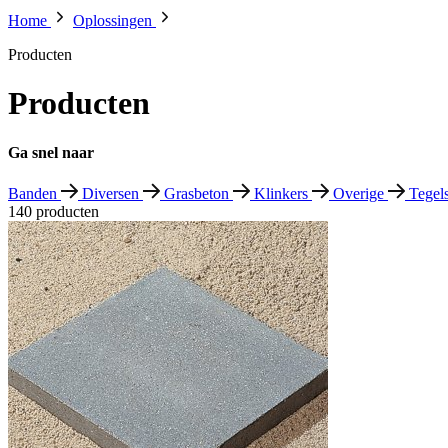
Home
Oplossingen
Producten
Producten
Ga snel naar
Banden
Diversen
Grasbeton
Klinkers
Overige
Tegel
140
producten