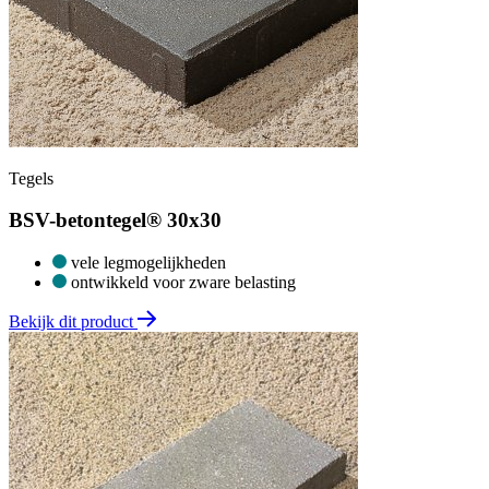
Tegels
BSV-betontegel® 30x30
vele legmogelijkheden
ontwikkeld voor zware belasting
Bekijk dit product