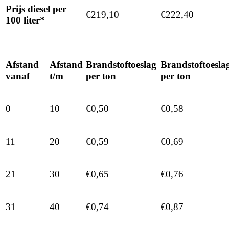
Prijs diesel per
€219,10
€222,40
100 liter*
Afstand
Afstand
Brandstoftoeslag
Brandstoftoesla
vanaf
t/m
per ton
per ton
0
10
€0,50
€0,58
11
20
€0,59
€0,69
21
30
€0,65
€0,76
31
40
€0,74
€0,87