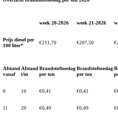
week 20-2026
week 21-2026
w
Prijs diesel per
€211,70
€207,50
€
100 liter*
Afstand
Afstand
Brandstoftoeslag
Brandstoftoeslag
B
vanaf
t/m
per ton
per ton
p
0
10
€0,41
€0,41
€
11
20
€0,49
€0,49
€