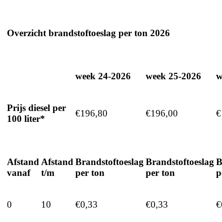
Overzicht brandstoftoeslag per ton 2026
week 24-2026
week 25-2026
w
Prijs diesel per
€196,80
€196,00
€
100 liter*
Afstand
Afstand
Brandstoftoeslag
Brandstoftoeslag
B
vanaf
t/m
per ton
per ton
p
0
10
€0,33
€0,33
€