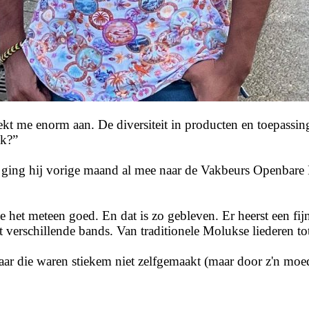
reekt me enorm aan. De diversiteit in producten en toepassin
jk?”
. Zo ging hij vorige maand al mee naar de Vakbeurs Openba
e het meteen goed. En dat is zo gebleven. Er heerst een fij
t verschillende bands. Van traditionele Molukse liederen to
maar die waren stiekem niet zelfgemaakt (maar door z'n moe