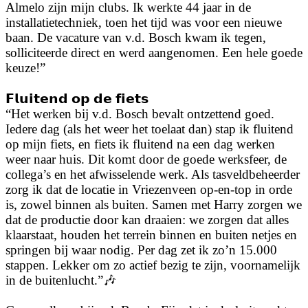
Almelo zijn mijn clubs. Ik werkte 44 jaar in de
installatietechniek, toen het tijd was voor een nieuwe
baan. De vacature van v.d. Bosch kwam ik tegen,
solliciteerde direct en werd aangenomen. Een hele goede
keuze!”
𝗙𝗹𝘂𝗶𝘁𝗲𝗻𝗱 𝗼𝗽 𝗱𝗲 𝗳𝗶𝗲𝘁𝘀
“Het werken bij v.d. Bosch bevalt ontzettend goed.
Iedere dag (als het weer het toelaat dan) stap ik fluitend
op mijn fiets, en fiets ik fluitend na een dag werken
weer naar huis. Dit komt door de goede werksfeer, de
collega’s en het afwisselende werk. Als tasveldbeheerder
zorg ik dat de locatie in Vriezenveen op-en-top in orde
is, zowel binnen als buiten. Samen met Harry zorgen we
dat de productie door kan draaien: we zorgen dat alles
klaarstaat, houden het terrein binnen en buiten netjes en
springen bij waar nodig. Per dag zet ik zo’n 15.000
stappen. Lekker om zo actief bezig te zijn, voornamelijk
in de buitenlucht.”🎶