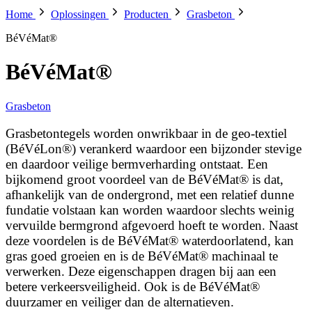
Home
Oplossingen
Producten
Grasbeton
BéVéMat®
BéVéMat®
Grasbeton
Grasbetontegels worden onwrikbaar in de geo-textiel
(BéVéLon®) verankerd waardoor een bijzonder stevige
en daardoor veilige bermverharding ontstaat. Een
bijkomend groot voordeel van de BéVéMat® is dat,
afhankelijk van de ondergrond, met een relatief dunne
fundatie volstaan kan worden waardoor slechts weinig
vervuilde bermgrond afgevoerd hoeft te worden. Naast
deze voordelen is de BéVéMat® waterdoorlatend, kan
gras goed groeien en is de BéVéMat® machinaal te
verwerken. Deze eigenschappen dragen bij aan een
betere verkeersveiligheid. Ook is de BéVéMat®
duurzamer en veiliger dan de alternatieven.