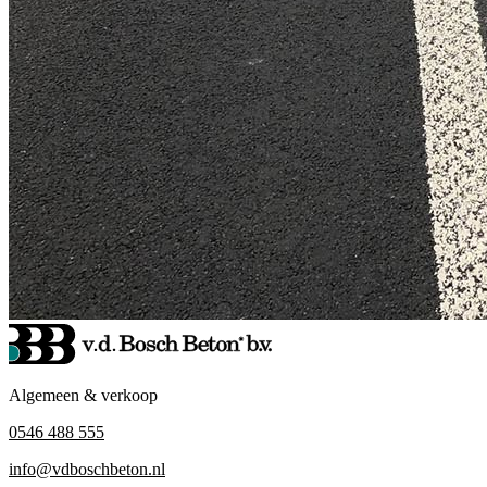
Algemeen & verkoop
0546 488 555
info@vdboschbeton.nl