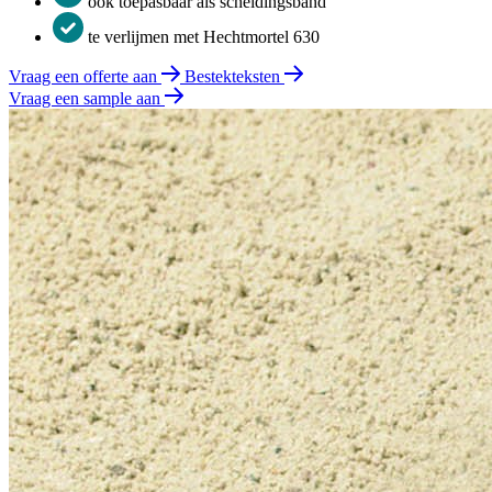
ook toepasbaar als scheidingsband
te verlijmen met Hechtmortel 630
Vraag een offerte aan
Bestekteksten
Vraag een sample aan