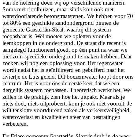
van de riolering doen wij op verschillende manieren.
Soms met rioolbuizen, maar sinds kort ook met
waterdoorlatende betonstraatstenen. We hebben voor 70
tot 80% een geschikte zandondergrond binnen de
gemeente Gaasterlân-Sleat, waarbij dit systeem
toepasbaar is. Wel moeten we opletten voor de
leemkoppen in de ondergrond. De straat die recent is
aangelegd functioneert goed, op één punt na waar we
met zo’n specifieke ondergrond te maken hebben. Daar
zoeken wij nog een oplossing voor. Het regenwater
wordt nadat het is geïnfiltreerd en gebufferd naar het
riviertje de Luts geleid. Dit boezemwater loopt door ons
centrum. Het is voor ons de eerste keer dat we een
dergelijk systeem toepassen. Theoretisch werkt het. We
zullen in de praktijk zien hoe het uitpakt. Maar als je
niets doet, niets uitprobeert, kom je ook niet vooruit. Je
wilt tenslotte voortdurend zaken als verkeersveiligheid,
wateroverlast en kwaliteit en sfeer van bestratingen
verbeteren.
De Friese gemeente Gaasterlân-Sleat is druk in de weer