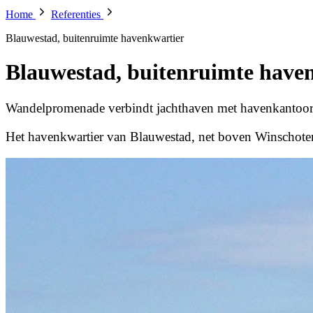
Home
Referenties
Blauwestad, buitenruimte havenkwartier
Blauwestad, buitenruimte have
Wandelpromenade verbindt jachthaven met havenkantoo
Het havenkwartier van Blauwestad, net boven Winschoten,