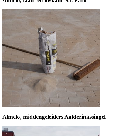
Almelo, laad- en loskade XL Park
Almelo, middengeleiders Aalderinkssingel