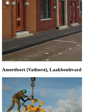
Amersfoort (Vathorst), Laakboulevard