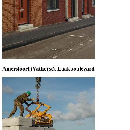
Amersfoort (Vathorst), Laakboulevard