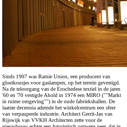
Sinds 1907 was Ramie Union, een producent van
gloeikousjes voor gaslampen, op het terrein gevestigd.
Na de teloorgang van de Enschedese textiel in de jaren
'60 en '70 vestigde Ahold in 1974 een MIRO (""Markt
in ruime omgeving"") in de oude fabriekshallen. De
laatste decennia ademde het winkelcentrum een sfeer
van verpauperde industrie. Architect Gerrit-Jan van
Rijswijk van VVKH Architecten zette voor de
nieuwbouw echter een futuristisch ontwerp neer, dat in