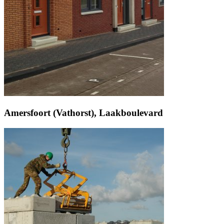
Amersfoort (Vathorst), Laakboulevard