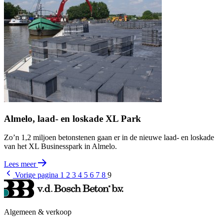
Almelo, laad- en loskade XL Park
Zo’n 1,2 miljoen betonstenen gaan er in de nieuwe laad- en loskade
van het XL Businesspark in Almelo.
Lees meer
Vorige pagina
1
2
3
4
5
6
7
8
9
Algemeen & verkoop